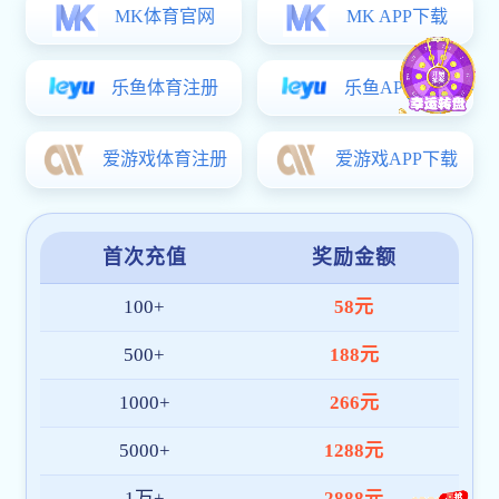
袁家军代表重庆市委、市政府欢迎李言荣、宋保维一行
化合作，感谢西工大长期以来对重庆经济社会发展特别
科技创新的大力支持。袁家军说，重庆是长江上游最大
市，处在“一带一路”和长江经济带联结点上，铁公水空
运集成一体，西部大开发、成渝地区双城经济圈建设、
海新通道建设、长江经济带发展等国家重大战略交汇叠
来发展空间广阔。当前，全市上下正深化落实习近平总