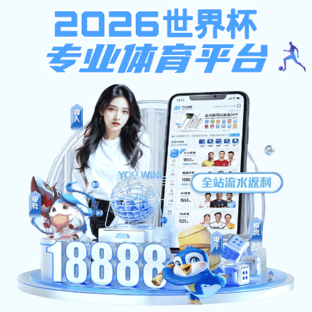
博鱼体育共享平台
首页
科创中心概况
中心简介
APP真钱棋牌简介
大神网设置
联系我们