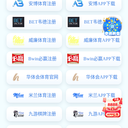
一、填报时间
（一）已入库企业应于5月31日前更新年度数据信息。
（二）新申请入库企业在“重庆市科技型企业系统”开通期间都可注
入库并填报数据信息。
二、填报对象
符合《重庆市科技型企业入库培育实施细则》（渝科局发〔2019〕
136号）规定的企业。
三、填报方式
（一）已入库的科技型企业，账号不变，登录“重庆市科技型企业系