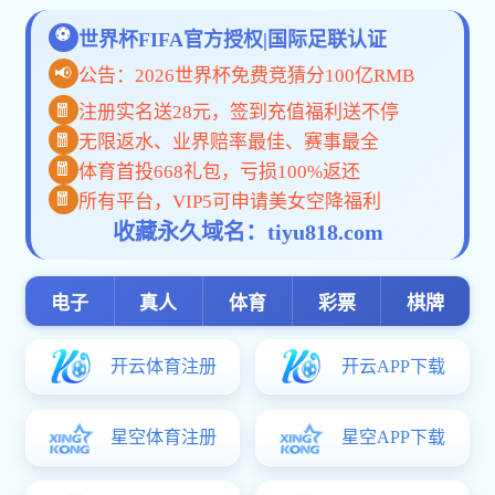
党建思政
党建活动
当前位置：
首页
>>
党建思政
>>
党建活动
>>
正文
重庆科创中心党支部传达学习APP真钱棋牌
次党代会精神
2024-10-12 17:34
10月10日下午，中心支部召开会议，传达学习APP
第十四次党代会精神，研究部署贯彻落实措施。会议由
书记杨舜主持，中心全体党员参加了此次会议。