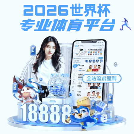
博鱼体育共享平台
首页
科创中心概况
中心简介
APP真钱棋牌简介
大神网设置
联系我们
中心动态