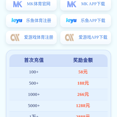
会议强调，中心全体党员要深入学习党代会精神，
报告提出的新目标、新任务、新要求，强化党建引领，
展共识，开创发展新局面。一是积极推进国家级制造业
心筹建，培育国家重大科技基础设施，打造高水平国家
技力量；二是以概念验证中心、产业中试平台和产业创
体为切入点，加快中心内涵式发展，以航空航天特种轻
材料与加工的新质生产力赋能“416”科技创新战略布局
和“33618”现代制造业集群发展。